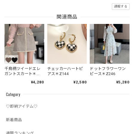
通報する
関連商品
千鳥柄ツイードエレ
チェッカーハートピ
ドットフラワーワン
ガントスカート＊
アス＊Z144
ピース＊Z246
1R501
¥4,280
¥2,580
¥5,280
Category
♡即納アイテム♡
新着商品
週間ランキング