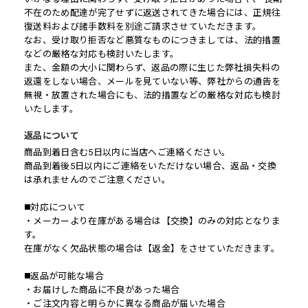
不在のため配達が完了せずに返送されてきた場合には、正規往
復送料および諸手数料を別途ご請求させていただきます。
なお、受け取り拒否など悪質なものにつきましては、法的措置
などの厳格な対応も検討いたします。
また、金額の大小に関わらず、返品の際に生じた弊社損失料の
返還をしない場合、メールを見ていない等、弊社からの通告を
無視・放置された場合にも、法的措置などの厳格な対応も検討
いたします。
返品について
商品到着日含む5日以内に当店へご連絡ください。
商品到着後5日以内にご連絡をいただけない場合、返品・交換
は承れませんのでご注意ください。
◼️対応について
・メーカーより在庫がある場合は【交換】のみの対応となりま
す。
在庫がなく欠品状態の場合は【返金】をさせていただきます。
◼️返品が可能な場合
・お届けした商品に不良があった場合
・ご注文内容と明らかに異なる商品が届いた場合