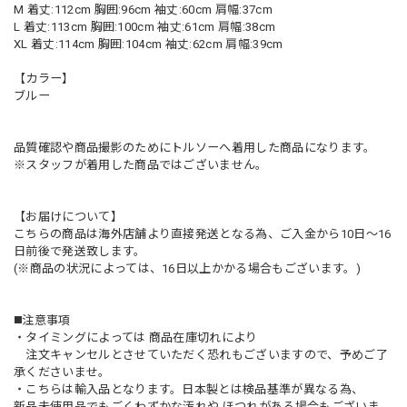
M 着丈:112cm 胸囲:96cm 袖丈:60cm 肩幅:37cm
L 着丈:113cm 胸囲:100cm 袖丈:61cm 肩幅:38cm
XL 着丈:114cm 胸囲:104cm 袖丈:62cm 肩幅:39cm
【カラー】
ブルー
品質確認や商品撮影のためにトルソーへ着用した商品になります。
※スタッフが着用した商品ではございません。
【お届けについて】
こちらの商品は海外店舗より直接発送となる為、ご入金から10日〜16
日前後で発送致します。
(※商品の状況によっては、16日以上かかる場合もございます。)
◼️注意事項
・タイミングによっては 商品在庫切れにより
注文キャンセルとさせていただく恐れもございますので、予めご了
承くださいませ。
・こちらは輸入品となります。日本製とは検品基準が異なる為、
新品未使用品でもごくわずかな汚れや ほつれがある場合もございま